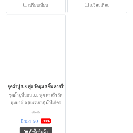
เปรียบเทียบ
เปรียบเทียบ
ชุดผ้าปู 3.5 ฟุต รัดมุม 3 ชิ้น ลายริ้ว KISS หนา 2 - 22 นิ้ว
ชุดผ้าปูที่นอน 3.5 ฟุต ลายริ้ว รัด
มุมยางยืด (แนวนอน) ผ้าไมโคร
เทกซ์ KISS แบบโรงแรม นุ่มลื่น
฿645
ครอบคลุมทุกความหนาที่นอน
฿451.50
-30%
สัมผสเย็น นอนสบาย
สั่งซื้อสินค้า