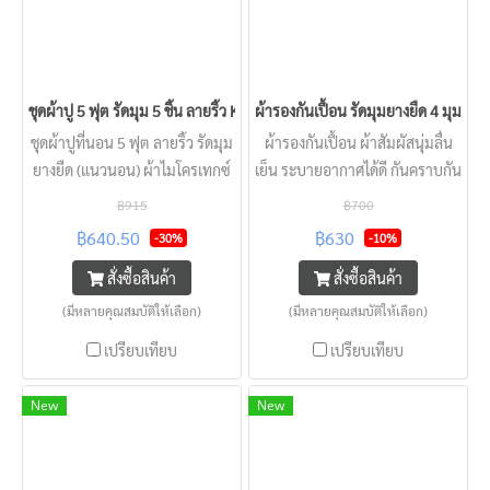
ชุดผ้าปู 5 ฟุต รัดมุม 5 ชิ้น ลายริ้ว KISS หนา 2 - 22 นิ้ว
ผ้ารองกันเปื้อน รัดมุมยางยืด 4 มุม KIS
ชุดผ้าปูที่นอน 5 ฟุต ลายริ้ว รัดมุม
ผ้ารองกันเปื้อน ผ้าสัมผัสนุ่มลื่น
ยางยืด (แนวนอน) ผ้าไมโครเทกซ์
เย็น ระบายอากาศได้ดี กันคราบกัน
KISS แบบโรงแรม นุ่มลื่น
เปื้อนสิ่งไม่พึงประสงค์ และกันน้ำ
฿915
฿700
ครอบคลุมทุกความหนาที่นอน
กระเซ็นได้ ป้องกันที่นอนหรูของ
฿640.50
฿630
-30%
-10%
สัมผสเย็น นอนสบาย
คุณให้ใหม่ และสะอาดตลอดเวลา
สั่งซื้อสินค้า
สั่งซื้อสินค้า
(มีหลายคุณสมบัติให้เลือก)
(มีหลายคุณสมบัติให้เลือก)
เปรียบเทียบ
เปรียบเทียบ
New
New